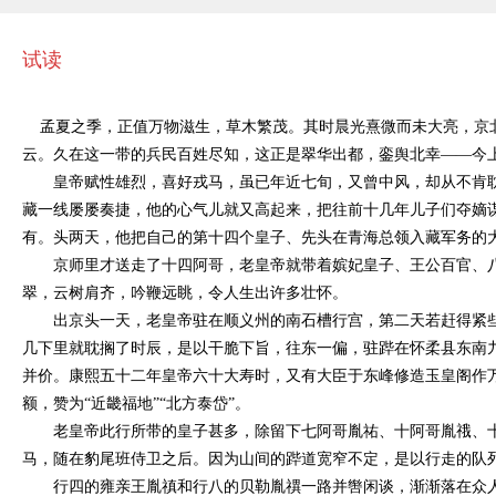
试读
孟夏之季，正值万物滋生，草木繁茂。其时晨光熹微而未大亮，京
云。久在这一带的兵民百姓尽知，这正是翠华出都，銮舆北幸
——今
皇帝赋性雄烈，喜好戎马，虽已年近七旬，又曾中风，却从不肯
藏一线屡屡奏捷，他的心气儿就又高起来，把往前十几年儿子们夺嫡
有。头两天，他把自己的第十四个皇子、先头在青海总领入藏军务的
京师里才送走了十四阿哥，老皇帝就带着嫔妃皇子、王公百官、
翠，云树肩齐，吟鞭远眺，令人生出许多壮怀。
出京头一天，老皇帝驻在顺义州的南石槽行宫，第二天若赶得紧
几下里就耽搁了时辰，是以干脆下旨，往东一偏，驻跸在怀柔县东南
并价。康熙五十二年皇帝六十大寿时，又有大臣于东峰修造玉皇阁作
额，赞为
“近畿福地”“北方泰岱”。
老皇帝此行所带的皇子甚多，除留下七阿哥胤祐、十阿哥胤
䄉
、
马，随在豹尾班侍卫之后。因为山间的跸道宽窄不定，是以行走的队
行四的雍亲王胤禛和行八的贝勒胤禩一路并辔闲谈，渐渐落在众