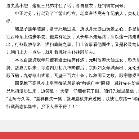
道尖营小憩，这里三兄弟才住了话，各自整衣，赶到御前伺候。
申正时分，行驾到了丫髻山行宫。老皇帝毕竟有年纪的人，寅初
提。
诸皇子连年随扈，常于此地过境，所以并无游山玩景之心，多是
往西峰顶上信步攀去。他素有足疾，又长年不走远路，所以这一路走
出，行些取放柴米、洒扫庭院之事。门上管事看他面生，又是轻装简
儿朝门上人一点头，就引着胤祥主仆往殿前去。
本地自唐贞观年间便有道士结庐修炼，元时改奉天仙玉女，称为
势。故嘉万以来，每逢四月初八神降前后，京师妇女倾城而出，无论
殿五楹，九脊歇山式顶，瓦垄三百六十条，以象周天之数。殿宇雕梁
因见檐下高悬今上皇帝御笔所题的
“敷锡广生”匾额，胤祥先在
兄胤禛漫步过来，边笑道：“天暗，仔细看花了眼。咱们先屋里坐坐，
“让阿哥久等。”胤祥自失一笑，就与胤禛穿廊过殿，联袂往东路一间
行藏高志似隆中。乡下人最不得了！”