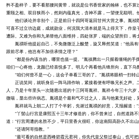
矜不盈样子，要不看那腰间黄带，就说是位书香世家的翰林，也不算
重颐之相。双目狭而小，然则内蕴真光，含神不露，一望便见聪明。
他们谈论并非别个，正是前日十四阿哥返回甘州大营之事。胤祯
可喜不过立功边庭，成就勋业，何况我大清本就是马上得天下，作皇
遭际。又难为你和九弟替他八面维持，四处张罗，端的众望所归，将
胤禩听他提起自己，不免微微泛上酸楚，旋又释然笑道：
“他虽
跟前尽孝，他岂有不加倍承情之理？”
“都是份内该当的，哪里也值一提。”胤禛腾出一只握着缰绳的手
咱们一心疼他，龙颜已经喜悦多了。明儿个再看他兵锋所向，直下乌
“咱们何曾不是一心，这会子单看三哥的了。”胤禩将眼梢一扫转
正说笑间，就听身后一阵马蹄作响，紧接着便有呼唤兄长之声。
人，乃是十年里头一次随扈出巡的十三阿哥胤祥。胤祥今年三十六岁
微喘，显出些许病态。胤禩是个最和气不过之人，虽与他素无好处，
胤祥就马上朝二人打了个半躬，先谢过胤禩的好意，又报赧道：
“丫髻山行宫是康熙五十三年才修造的，你不曾来过，自然道路
道：“行宫周遭的名胜不少，平日里香火很旺，你这南阳高卧久不出山
“还请阿哥指教。”
“最可看的自然是西峰碧霞元君祠，你先代皇父祭过泰山，也可