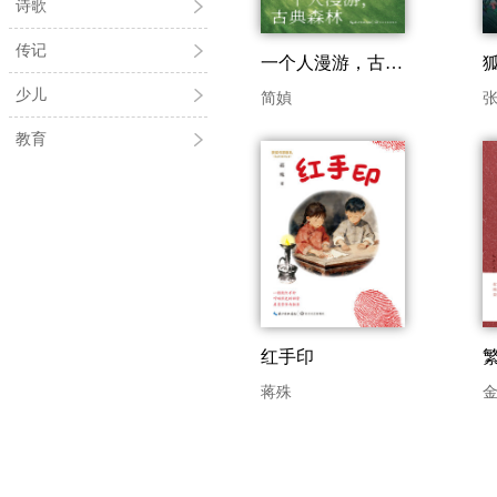
诗歌
传记
一个人漫游，古典森林——遇见陶渊明、杜甫与李白、李商隐
少儿
简媜
张
教育
红手印
蒋殊