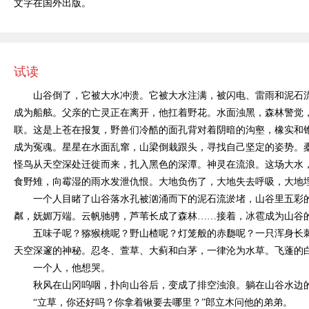
文字在国外出版。
试读
山谷倒了，它被大水冲溃。它被大水注满，被闪电、雷雨和泥石
成为船舷。父亲的亡灵正在离开，他扛着野花。水面浊黑，森林警觉
联。这是上苍在报复，野兽们冷酷的面孔背对着阴暗的沟壑，橡实和
成为冤魂。星星在水面乱窜，山梁倒栽跟头，寻找自己坚定的姿势。
怪鸟从天空深处迁徙而来，扎入黑色的深潭。神灵在流浪。这场大水
食野雉，向霉湿的雨水发泄仇恨。大地负伤了，大地失去呼吸，大地
一个人目睹了山谷落水孔被汹涌而下的泥石流淤堵，山谷里五彩
粼，妩媚万端。云帆驰骋，芦苇长成了森林
……接着，冰雹成为山谷
五味子呢？猕猴桃呢？野山楂呢？灯笼般的赤瓟呢？一只浑身长
天空深邃的神秘。忍冬、萱草、大蓟和白茅，一律沦为水草。飞蓬的
一个人，他想哭。
秋风在山冈呜咽，扑向山谷后，变成了排空浊浪。躺在山谷水边
“立草，你还好吗？你拿着锹要去哪里？”郎立木问他的弟弟。