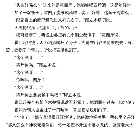
“头曲好喝么？”进来的是霍四斤，他能够喝四斤酒，这是年轻时
加了一双筷子，霍四斤捞雁鹅菌吃，说：
“好香，这菌子有嚼劲
“郎家寨上的鹰已经飞过来好几次了。”郎立木唠叨说。
天黑得很深，他们听到了熊的叫声。
“熊可遭孽了，听说山谷里有几个洞全都淹了。”霍四斤说。
霍四斤很瘦，因为喝酒喝坏了身子，疼得在山谷里爬来爬去，有
迹，还拐了个弯儿，听说把盲肠也割了。
“这个酒呀……”
“四斤你喝。”郎立木说。
“这个酒呀……”
“你喝吗，四斤？”
“这个酒呀……”
“四斤你是要耍赖不喝吧？”郎立木说。
霍四斤完全被郎立木整得说话不利索了，把酒瓶夺过去，哗地倒
霍四斤朝火塘里吐了一口唾沫，算是把话说明白了。
“全淹了。”郎立草泪眼汪汪地说，他使劲地搓着手，手心里全是
“那又怎么？神农老祖保佑，你一定挖不开这个落水孔的。就算老天大