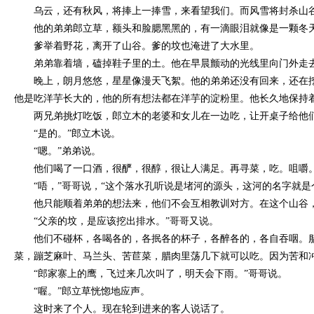
乌云，还有秋风，将捧上一捧雪，来看望我们。而风雪将封杀山
他的弟弟郎立草，额头和脸腮黑黑的，有一滴眼泪就像是一颗冬
爹举着野花，离开了山谷。爹的坟也淹进了大水里。
弟弟靠着墙，磕掉鞋子里的土。他在早晨颤动的光线里向门外走
晚上，朗月悠悠，星星像漫天飞絮。他的弟弟还没有回来，还在
他是吃洋芋长大的，他的所有想法都在洋芋的淀粉里。他长久地保持
两兄弟挑灯吃饭，郎立木的老婆和女儿在一边吃，让开桌子给他
“是的。”郎立木说。
“嗯。”弟弟说。
他们喝了一口酒，很酽，很醇，很让人满足。再寻菜，吃。咀嚼
“唔，”哥哥说，“这个落水孔听说是堵河的源头，这河的名字就
他只能顺着弟弟的想法来，他们不会互相教训对方。在这个山谷
“父亲的坟，是应该挖出排水。”哥哥又说。
他们不碰杯，各喝各的，各抿各的杯子，各醉各的，各自吞咽。
菜，蹦芝麻叶、马兰头、苦苣菜，腊肉里荡几下就可以吃。因为苦和
“郎家寨上的鹰，飞过来几次叫了，明天会下雨。”哥哥说。
“喔。”郎立草恍惚地应声。
这时来了个人。现在轮到进来的客人说话了。