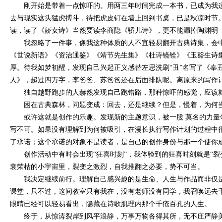
刚开始是带着一点惊吓的。用两三年时间完成一本书，已成为我
去与现实这头猛虎搏斗，待把虎皮钉在墙上回到书桌，已是秋凉时节
读，读了《娇女诗》当然要读李商隐《骄儿诗》，更不能漏掉陶渊明
我忽略了一件事，像我这种体质的人不宜轻易翻开古典诗集，会
《世说新语》《资治通鉴》《靖节先生集》《杜诗镜铨》《玉谿生诗
厚。待我如梦初醒，发现自己兴起正义感替左思洗刷
“
丑
”
名写了《奉
人》，超过四万字，李爸爸、苏爸爸还在后面排队呢。离原来的写作
独自越野跑步的人赫然发现自己跑错路，那种惊吓的感觉，应该
困在古典森林，问题变成：回去，还是继续？但是，慢着，为何
或许这就是创作的乐趣。发现新的主题意识，被一股
莫名的力量
写不可。如果没有理解到为何被吸引，在漫长执行写作计划的过程中
了承诺；这个承诺的对象不是读者，是自己的创作身份与那一个使你
创作活动中有时会出现
“
狂喜时刻
”
，我体验到的狂喜时刻就是
“
裂
衰荣枯的小宇宙里，裂变之激烈，自我推翻之必要，势不可当。
我决定继续前行。理解自己感兴趣的是生命、人生与作品而非仅
课堂，只不过，这间教室只有我在，没有老师没有同学，我召唤远去
眼睛已经可以轻易看出，隐藏在诗歌肌理内那个千疮百孔的人生。
终于，从惊涛裂岸到风平浪静，万事万物各得其所，无不庄严静