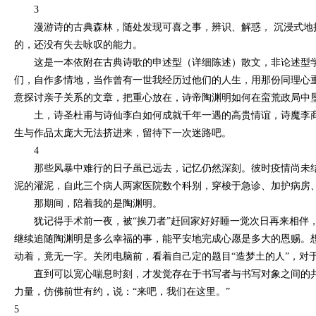
3
漫游诗的古典森林，随处发现可喜之事，辨识、解惑，
沉浸式地
的，还没有失去咏叹的能力。
这是一本依附在古典诗歌的申述型（详细陈述）散文，非论述型
们，自作多情地，当作曾有一世我经历过他们的人生，用那份同理心
意探讨亲子关系的文章，把重心放在，诗帝陶渊明如何在蛮荒政局中
土，诗圣杜甫与诗仙李白如何成就千年一遇的高贵情谊，诗魔李
生与作品太庞大无法挤进来，留待下一次迷路吧。
4
那些风暴中难行的日子虽已远去，记忆仍然深刻。彼时疫情尚未
泥的灌泥，自此三个病人两家医院数个科别，穿梭于急诊、加护病房
那期间，陪着我的是陶渊明。
犹记得手术前一夜，被
“
挨刀者
”
赶回家好好睡一觉次日再来相伴
继续追随陶渊明是多么幸福的事，能平安地完成心愿是多大的恩赐。
动着，竟无一字。关闭电脑前，看着自己定的题目
“
造梦土的人
”
，对
直到可以宽心喘息时刻，才发觉存在于书写者与书写对象之间的
力量，仿佛前世有约，说：
“
来吧，我们在这里。
”
5