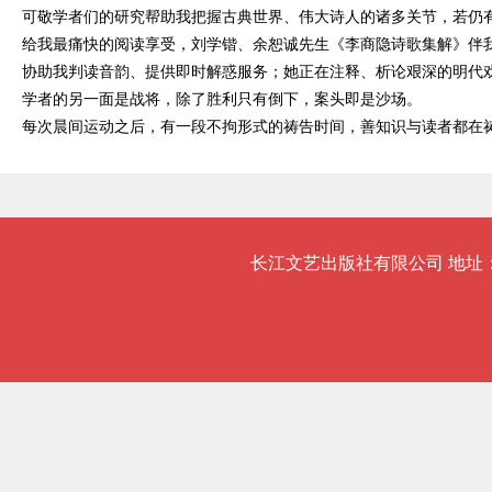
可敬学者们的研究帮助我把握古典世界、伟大诗人的诸多关节，若仍
给我最痛快的阅读享受，刘学锴、
余恕诚
先生《李商隐诗歌集解》伴
协助我判读音韵、提供即时解惑服务；她正在注释、析论艰深的明代
学者的另一面是战将，除了胜利只有倒下，案头即是沙场。
每次晨间运动之后，有一段不拘形式的祷告时间，善知识与读者都在
长江文艺出版社有限公司 地址：武