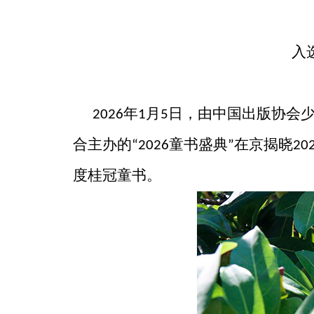
入
年
月
日，由中国出版协会
2026
1
5
合主办的
童书盛典
在京揭晓
“2026
”
20
度桂冠童书。